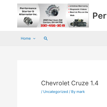
Skip
to
Per
content
Search
Home
Chevrolet Cruze 1.4
/
Uncategorized
/ By
mark