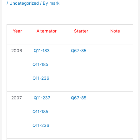
/
Uncategorized
/ By
mark
Year
Alternator
Starter
Note
2006
Q11-183
Q67-85
Q11-185
Q11-236
2007
Q11-237
Q67-85
Q11-185
Q11-236