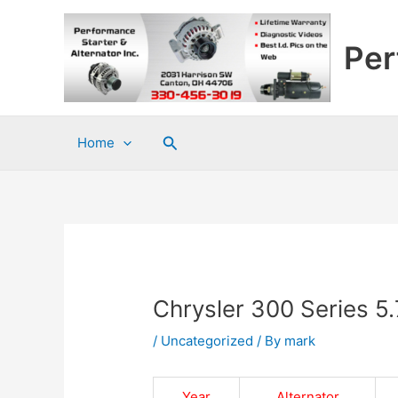
Skip
to
Per
content
Search
Home
Chrysler 300 Series 5.
/
Uncategorized
/ By
mark
Year
Alternator