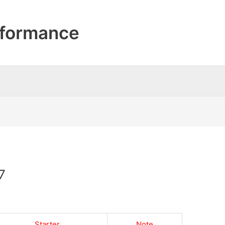
formance
7
Starter
Note