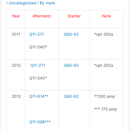
/
Uncategorized
/ By
mark
Year
Alternator
Starter
Note
2011
Q11-271
Q66-92
*opt 200a
Q11-540*
2012
Q11-271
Q66-92
*opt 200a
Q11-540*
2013
Q11-614
**
Q66-92
**200 amp
*** 175 amp
Q11-688***