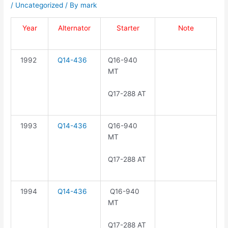
/
Uncategorized
/ By
mark
Year
Alternator
Starter
Note
1992
Q14-436
Q16-940
MT
Q17-288 AT
1993
Q14-436
Q16-940
MT
Q17-288 AT
1994
Q14-436
Q16-940
MT
Q17-288 AT