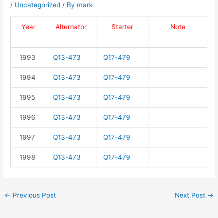
/
Uncategorized
/ By
mark
Year
Alternator
Starter
Note
1993
Q13-473
Q17-479
1994
Q13-473
Q17-479
1995
Q13-473
Q17-479
1996
Q13-473
Q17-479
1997
Q13-473
Q17-479
1998
Q13-473
Q17-479
←
Previous Post
Next Post
→