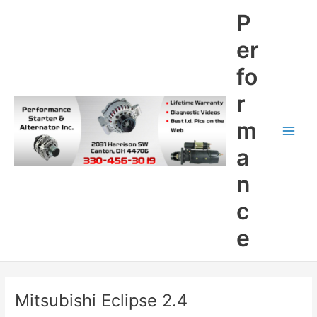
Skip
P
to
content
er
fo
r
m
Main
a
Men
n
c
e
Mitsubishi Eclipse 2.4