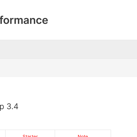
formance
p 3.4
Starter
Note