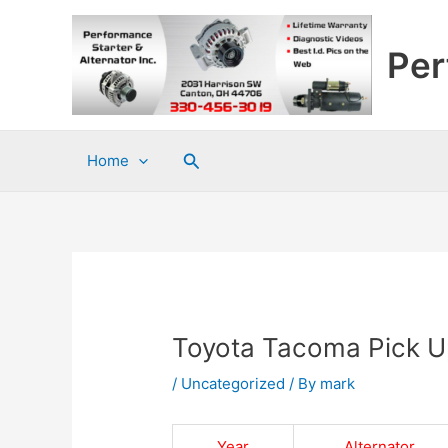
Skip
to
Per
content
Search
Home
Toyota Tacoma Pick U
/
Uncategorized
/ By
mark
Year
Alternator