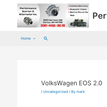
Skip
to
Per
content
Search
Home
VolksWagen EOS 2.0
/
Uncategorized
/ By
mark